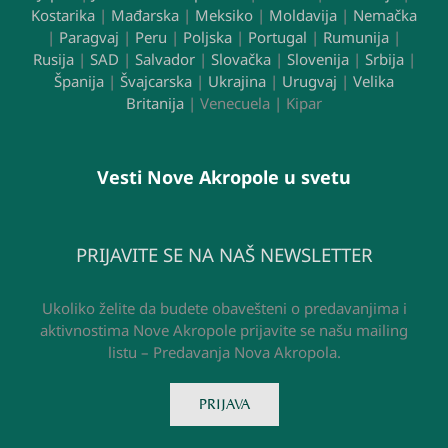
Kostarika
|
Mađarska
|
Meksiko
|
Moldavija
|
Nemačka
|
Paragvaj
|
Peru
|
Poljska
|
Portugal
|
Rumunija
|
Rusija
|
SAD
|
Salvador
|
Slovačka
|
Slovenija
|
Srbija
|
Španija
|
Švajcarska
|
Ukrajina
|
Urugvaj
|
Velika
Britanija
| Venecuela | Kipar
Vesti Nove Akropole u svetu
PRIJAVITE SE NA NAŠ NEWSLETTER
Ukoliko želite da budete obavešteni o predavanjima i
aktivnostima Nove Akropole prijavite se našu mailing
listu – Predavanja Nova Akropola.
PRIJAVA