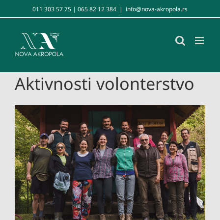
Skip
011 303 57 75 | 065 82 12 384
|
info@nova-akropola.rs
to
content
Aktivnosti volonterstvo