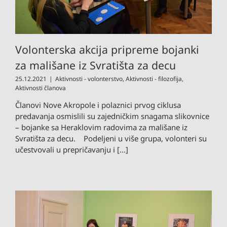
Volonterska akcija pripreme bojanki
za mališane iz Svratišta za decu
25.12.2021
|
Aktivnosti - volonterstvo
,
Aktivnosti - filozofija
,
Aktivnosti članova
Članovi Nove Akropole i polaznici prvog ciklusa
predavanja osmislili su zajedničkim snagama slikovnice
– bojanke sa Heraklovim radovima za mališane iz
Svratišta za decu. Podeljeni u više grupa, volonteri su
učestvovali u prepričavanju i [...]