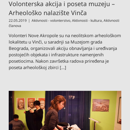
Volonterska akcija i poseta muzeju –
Arheološko nalazište Vinča
22.05.2019
|
Aktivnosti - volonterstvo
,
Aktivnosti - kultura
,
Aktivnosti
članova
Volonteri Nove Akropole su na neolitskom arheološkom
lokalitetu u Vinči, u saradnji sa Muzejom grada
Beograda, organizovali akciju obnavljanja i uređivanja
postojećih objekata i infrastrukture namenjenih
posetiocima. Nakon završetka radova priređena je
poseta arheološkoj zbirci [...]