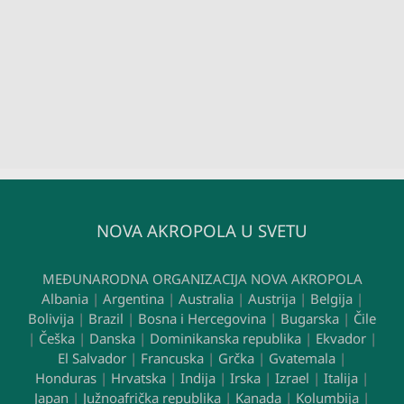
NOVA AKROPOLA U SVETU
MEĐUNARODNA ORGANIZACIJA NOVA AKROPOLA
Albania
|
Argentina
|
Australia
|
Austrija
|
Belgija
|
Bolivija
|
Brazil
|
Bosna i Hercegovina
|
Bugarska
|
Čile
|
Češka
|
Danska
|
Dominikanska republika
|
Ekvador
|
El Salvador
|
Francuska
|
Grčka
|
Gvatemala
|
Honduras
|
Hrvatska
|
Indija
|
Irska
|
Izrael
|
Italija
|
Japan
|
Južnoafrička republika
|
Kanada
|
Kolumbija
|