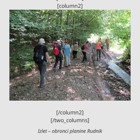
[column2]
[/column2]
[/two_columns]
Izlet – obronci planine Rudnik