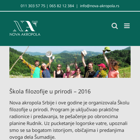
Skip
011 303 57 75 | 065 82 12 384
|
info@nova-akropola.rs
to
content
View
Larger
Image
Škola filozofije u prirodi – 2016
Nova akropola Srbije i ove godine je organizovala Školu
filozofije u prirodi. Program je uključivao praktične
radionice i predavanja, te pešačenje po obroncima
planine Rudnik. Uz pucketanje logorske vatre, upoznali
smo se sa bogatom istorijom, običajima i predanjima
ovoga dela Šumadije.