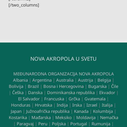
[/two_columns]
NOVA AKROPOLA U SVETU
MEĐUNARODNA ORGANIZACIJA NOVA AKROPOLA
Albania
|
Argentina
|
Australia
|
Austrija
|
Belgija
|
Bolivija
|
Brazil
|
Bosna i Hercegovina
|
Bugarska
|
Čile
|
Češka
|
Danska
|
Dominikanska republika
|
Ekvador
|
El Salvador
|
Francuska
|
Grčka
|
Gvatemala
|
Honduras
|
Hrvatska
|
Indija
|
Irska
|
Izrael
|
Italija
|
Japan
|
Južnoafrička republika
|
Kanada
|
Kolumbija
|
Kostarika
|
Mađarska
|
Meksiko
|
Moldavija
|
Nemačka
|
Paragvaj
|
Peru
|
Poljska
|
Portugal
|
Rumunija
|