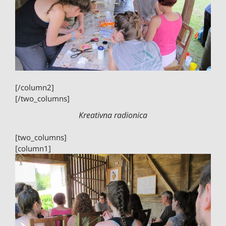
[/column2]
[/two_columns]
Kreativna radionica
[two_columns]
[column1]