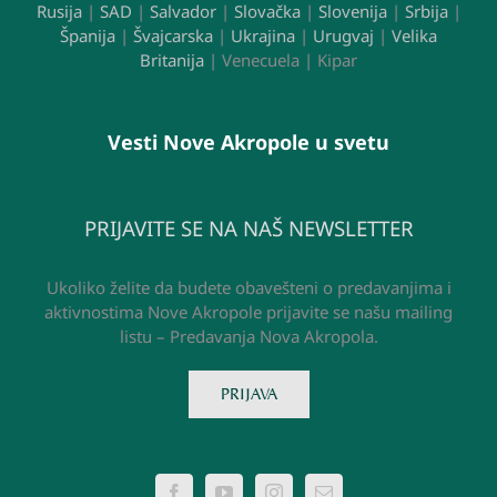
Rusija
|
SAD
|
Salvador
|
Slovačka
|
Slovenija
|
Srbija
|
Španija
|
Švajcarska
|
Ukrajina
|
Urugvaj
|
Velika
Britanija
| Venecuela | Kipar
Vesti Nove Akropole u svetu
PRIJAVITE SE NA NAŠ NEWSLETTER
Ukoliko želite da budete obavešteni o predavanjima i
aktivnostima Nove Akropole prijavite se našu mailing
listu – Predavanja Nova Akropola.
PRIJAVA