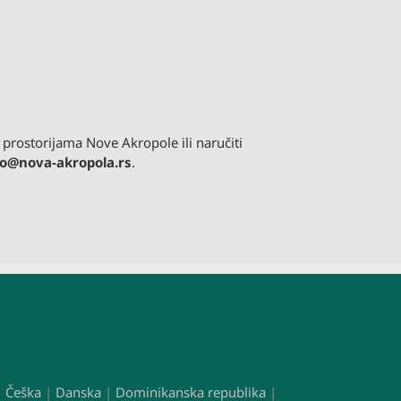
prostorijama Nove Akropole ili naručiti
fo@nova-akropola.rs
.
|
Češka
|
Danska
|
Dominikanska republika
|