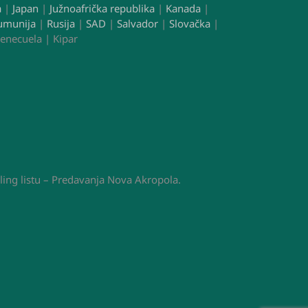
a
|
Japan
|
Južnoafrička republika
|
Kanada
|
umunija
|
Rusija
|
SAD
|
Salvador
|
Slovačka
|
enecuela | Kipar
ling listu – Predavanja Nova Akropola.