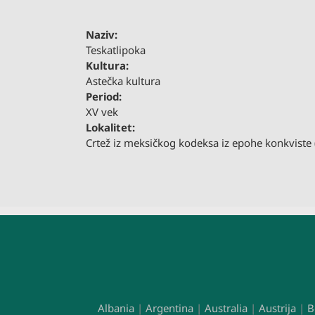
Naziv:
Teskatlipoka
Kultura:
Astečka kultura
Period:
XV vek
Lokalitet:
Crtež iz meksičkog kodeksa iz epohe konkviste
Albania
|
Argentina
|
Australia
|
Austrija
|
B