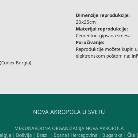
Dimenzije reprodukcije:
20x25cm
Materijal reprodukcije:
Cementno-gipsana smesa
Poručivanje:
Reprodukcije možete kupiti u 
elektronskom poštom na:
in
 (Codex Borgia)
NOVA AKROPOLA U SVETU
MEĐUNARODNA ORGANIZACIJA NOVA AKROPOLA
elgija
|
Bolivija
|
Brazil
|
Bosna i Hercegovina
|
Bugarska
|
Čile