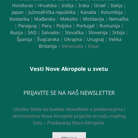
Honduras
|
Hrvatska
|
Indija
|
Irska
|
Izrael
|
Italija
|
Japan
|
Južnoafrička republika
|
Kanada
|
Kolumbija
|
Kostarika
|
Mađarska
|
Meksiko
|
Moldavija
|
Nemačka
|
Paragvaj
|
Peru
|
Poljska
|
Portugal
|
Rumunija
|
Rusija
|
SAD
|
Salvador
|
Slovačka
|
Slovenija
|
Srbija
|
Španija
|
Švajcarska
|
Ukrajina
|
Urugvaj
|
Velika
Britanija
| Venecuela | Kipar
Vesti Nove Akropole u svetu
PRIJAVITE SE NA NAŠ NEWSLETTER
Ukoliko želite da budete obavešteni o predavanjima i
aktivnostima Nove Akropole prijavite se našu mailing
listu – Predavanja Nova Akropola.