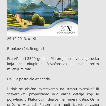
25.10.2013. u 19h
Brankova 24, Beograd
Pre više od 2300 godina, Platon je postavio zagonetku
koja će okupirati čovečanstvo u nadolazećim
milenijumima:
Da li je postojala Atlantida?
I dok se obično svrstavamo na stranu “vernika” ili
“nevernika”, propuštamo vrlo važne detalje koji se
pojavljuju u Platonovim dijalozima Timej i Kritija. Osim
priče o Atlantidi Platon nam nudi izuzetno važna