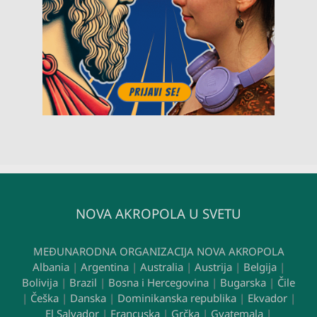
NOVA AKROPOLA U SVETU
MEĐUNARODNA ORGANIZACIJA NOVA AKROPOLA
Albania
|
Argentina
|
Australia
|
Austrija
|
Belgija
|
Bolivija
|
Brazil
|
Bosna i Hercegovina
|
Bugarska
|
Čile
|
Češka
|
Danska
|
Dominikanska republika
|
Ekvador
|
El Salvador
|
Francuska
|
Grčka
|
Gvatemala
|