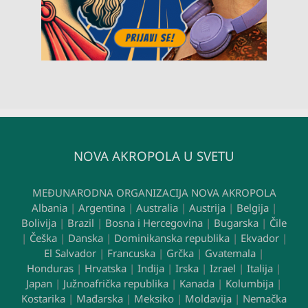
NOVA AKROPOLA U SVETU
MEĐUNARODNA ORGANIZACIJA NOVA AKROPOLA
Albania
|
Argentina
|
Australia
|
Austrija
|
Belgija
|
Bolivija
|
Brazil
|
Bosna i Hercegovina
|
Bugarska
|
Čile
|
Češka
|
Danska
|
Dominikanska republika
|
Ekvador
|
El Salvador
|
Francuska
|
Grčka
|
Gvatemala
|
Honduras
|
Hrvatska
|
Indija
|
Irska
|
Izrael
|
Italija
|
Japan
|
Južnoafrička republika
|
Kanada
|
Kolumbija
|
Kostarika
|
Mađarska
|
Meksiko
|
Moldavija
|
Nemačka