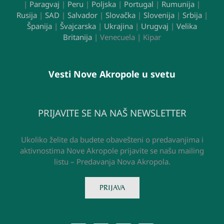
|
Paragvaj
|
Peru
|
Poljska
|
Portugal
|
Rumunija
|
Rusija
|
SAD
|
Salvador
|
Slovačka
|
Slovenija
|
Srbija
|
Španija
|
Švajcarska
|
Ukrajina
|
Urugvaj
|
Velika
Britanija
| Venecuela | Kipar
Vesti Nove Akropole u svetu
PRIJAVITE SE NA NAŠ NEWSLETTER
Ukoliko želite da budete obavešteni o predavanjima i
aktivnostima Nove Akropole prijavite se našu mailing
listu – Predavanja Nova Akropola.
PRIJAVA