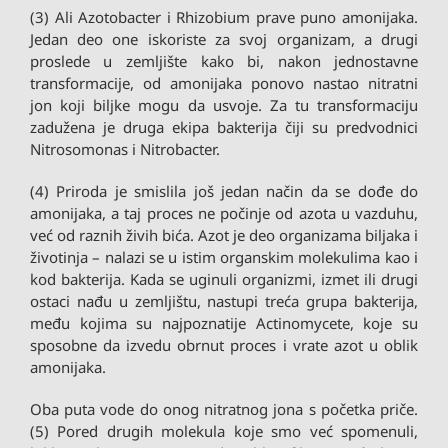
(3) Ali Azotobacter i Rhizobium prave puno amonijaka.
Jedan deo one iskoriste za svoj organizam, a drugi
proslede u zemljište kako bi, nakon jednostavne
transformacije, od amonijaka ponovo nastao nitratni
jon koji biljke mogu da usvoje. Za tu transformaciju
zadužena je druga ekipa bakterija čiji su predvodnici
Nitrosomonas i Nitrobacter.
(4) Priroda je smislila još jedan način da se dođe do
amonijaka, a taj proces ne počinje od azota u vazduhu,
već od raznih živih bića. Azot je deo organizama biljaka i
životinja – nalazi se u istim organskim molekulima kao i
kod bakterija. Kada se uginuli organizmi, izmet ili drugi
ostaci nađu u zemljištu, nastupi treća grupa bakterija,
među kojima su najpoznatije Actinomycete, koje su
sposobne da izvedu obrnut proces i vrate azot u oblik
amonijaka.
Oba puta vode do onog nitratnog jona s početka priče.
(5) Pored drugih molekula koje smo već spomenuli,