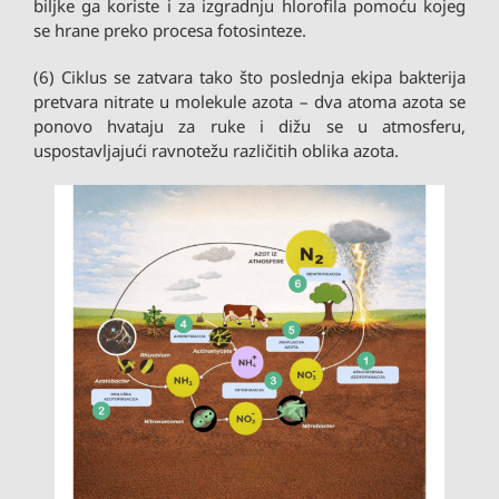
biljke ga koriste i za izgradnju hlorofila pomoću kojeg
se hrane preko procesa fotosinteze.
(6) Ciklus se zatvara tako što poslednja ekipa bakterija
pretvara nitrate u molekule azota – dva atoma azota se
ponovo hvataju za ruke i dižu se u atmosferu,
uspostavljajući ravnotežu različitih oblika azota.