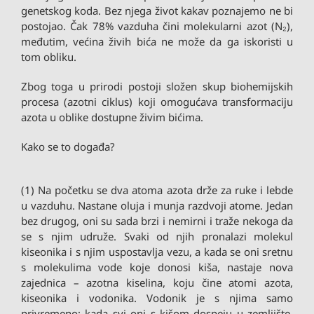
genetskog koda. Bez njega život kakav poznajemo ne bi
postojao. Čak 78% vazduha čini molekularni azot (N₂),
međutim, većina živih bića ne može da ga iskoristi u
tom obliku.
Zbog toga u prirodi postoji složen skup biohemijskih
procesa (azotni ciklus) koji omogućava transformaciju
azota u oblike dostupne živim bićima.
Kako se to događa?
(1) Na početku se dva atoma azota drže za ruke i lebde
u vazduhu. Nastane oluja i munja razdvoji atome. Jedan
bez drugog, oni su sada brzi i nemirni i traže nekoga da
se s njim udruže. Svaki od njih pronalazi molekul
kiseonika i s njim uspostavlja vezu, a kada se oni sretnu
s molekulima vode koje donosi kiša, nastaje nova
zajednica – azotna kiselina, koju čine atomi azota,
kiseonika i vodonika. Vodonik je s njima samo
privremeno; kada svi oni s kišom dospeju u zemljište,