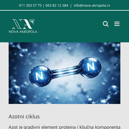
Skip
011 303 57 75 | 065 82 12 384
|
info@nova-akropola.rs
to
content
View
Larger
Image
Azotni ciklus
Azot je gradivni element proteina i ključna komponenta