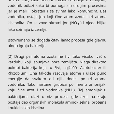
vodonik odlazi kako bi pomogao u drugim procesima
jer je mali i okretan i sa svima lako komunicira. Bez
vodonika, ostaje jon koji čine atom azota i tri atoma
–
kiseonika. On se zove nitratni jon (NO
) i njega biljke
3
lako uzimaju iz zemlje.
Istovremeno se događa čitav lanac procesa gde glavnu
ulogu igraju bakterije.
(2) Drugi par atoma azota ne živi tako visoko, već u
vazduhu koji ispunjava pore zemljišta. Njega direktno
pokupi bakterija koja tu živi, najčešće Azotobacter ili
Rhizobium. Ona takođe razdvaja atome i ulaže puno
energije da svakom od njih dodeli po tri atoma
vodonika. Tako nastane grupica po imenu amonijak,
koju čine azot i tri vodonika (NH
). Taj amonijak u
3
bakterijama ulazi u niz procesa gde azot na kraju
postaje deo organskih molekula aminokiselina, proteina
i nukleinskih kiselina.