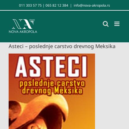
Skip
011 303 57 75 | 065 82 12 384
|
info@nova-akropola.rs
to
content
Asteci – poslednje carstvo drevnog Meksika